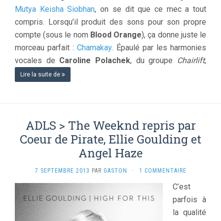
Mutya Keisha Siobhan
, on se dit que ce mec a tout
compris. Lorsqu’il produit des sons pour son propre
compte (sous le nom
Blood Orange
), ça donne juste le
morceau parfait :
Chamakay
. Épaulé par les harmonies
vocales de
Caroline Polachek
, du groupe
Chairlift
,
Lire la suite de
ADLS > The Weeknd repris par
Coeur de Pirate, Ellie Goulding et
Angel Haze
7 SEPTEMBRE 2013
PAR
GASTON
·
1 COMMENTAIRE
C’est
parfois à
la qualité