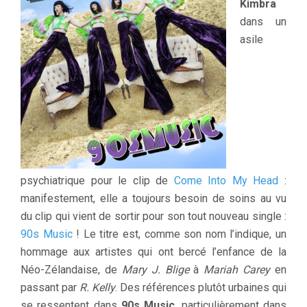
Kimbra
dans un
asile
psychiatrique pour le clip de
Come Into My Head
:
manifestement, elle a toujours besoin de soins au vu
du clip qui vient de sortir pour son tout nouveau single :
90s Music
! Le titre est, comme son nom l’indique, un
hommage aux artistes qui ont bercé l’enfance de la
Néo-Zélandaise, de
Mary J. Blige
à
Mariah Carey
en
passant par
R. Kelly
. Des références plutôt urbaines qui
se ressentent dans
90s Music
, particulièrement dans