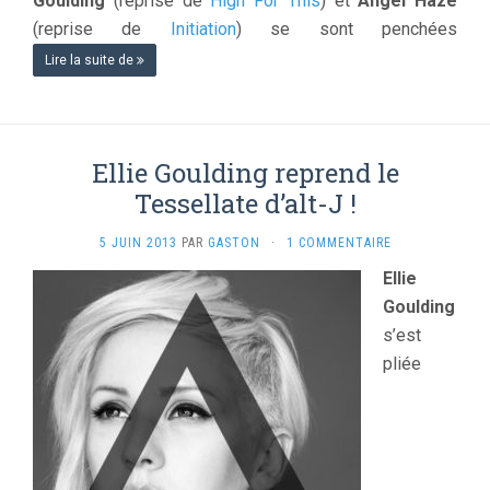
Goulding
(reprise de
High For This
) et
Angel Haze
(reprise de
Initiation
) se sont penchées
Lire la suite de
Ellie Goulding reprend le
Tessellate d’alt-J !
5 JUIN 2013
PAR
GASTON
·
1 COMMENTAIRE
Ellie
Goulding
s’est
pliée