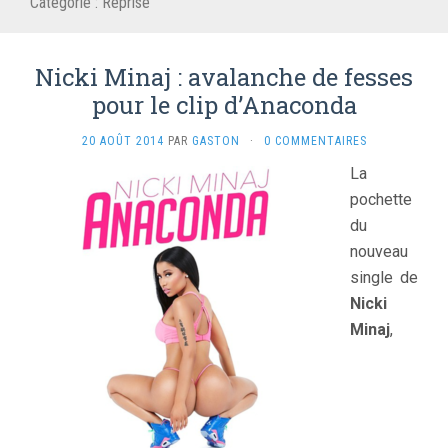
Catégorie :
Reprise
Nicki Minaj : avalanche de fesses
pour le clip d’Anaconda
20 AOÛT 2014
PAR
GASTON
·
0 COMMENTAIRES
La
pochette
du
nouveau
single de
Nicki
Minaj
,