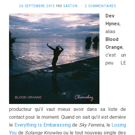
26 SEPTEMBRE 2013
PAR
GASTON
·
2 COMMENTAIRES
Dev
Hynes
,
alias
Blood
Orange
,
c’est un
peu LE
producteur qu’il vaut mieux avoir dans sa liste de
contact pour le moment. Quand on sait qu’il est derrière
le
Everything Is Embarassing
de
Sky Ferreira
, le
Losing
You
de
Solange Knowles
ou le tout nouveau single des