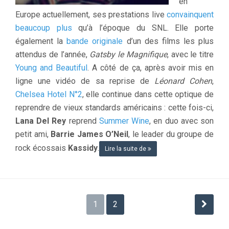
en
Europe actuellement, ses prestations live
convainquent
beaucoup plus
qu’à l’époque du SNL. Elle porte
également la
bande originale
d’un des films les plus
attendus de l’année,
Gatsby le Magnifique
, avec le titre
Young and Beautiful
. A côté de ça, après avoir mis en
ligne une vidéo de sa reprise de
Léonard Cohen
,
Chelsea Hotel N°2
, elle continue dans cette optique de
reprendre de vieux standards américains : cette fois-ci,
Lana Del Rey
reprend
Summer Wine
, en duo avec son
petit ami,
Barrie James O’Neil
, le leader du groupe de
rock écossais
Kassidy
.
Lire la suite de
Navigation
1
2
des