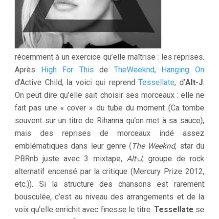
récemment à un exercice qu’elle maîtrise : les reprises.
Après
High For This
de
TheWeeknd
,
Hanging On
d’Active Child, la voici qui reprend
Tessellate
, d’
Alt-J
.
On peut dire qu’elle sait choisir ses morceaux : elle ne
fait pas une « cover » du tube du moment (Ca tombe
souvent sur un titre de Rihanna qu’on met à sa sauce),
mais des reprises de morceaux indé assez
emblématiques dans leur genre (
The Weeknd
, star du
PBRnb juste avec 3 mixtape,
Alt-J
, groupe de rock
alternatif encensé par la critique (Mercury Prize 2012,
etc.)). Si la structure des chansons est rarement
bousculée, c’est au niveau des arrangements et de la
voix qu’elle enrichit avec finesse le titre.
Tessellate
se