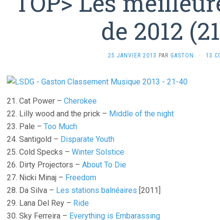
TOP> Les meilleur
de 2012 (2
25 JANVIER 2013
PAR
GASTON
·
13 C
21. Cat Power –
Cherokee
22. Lilly wood and the prick –
Middle of the night
23. Pale –
Too Much
24. Santigold –
Disparate Youth
25. Cold Specks –
Winter Solstice
26. Dirty Projectors –
About To Die
27. Nicki Minaj –
Freedom
28. Da Silva –
Les stations balnéaires
[2011]
29. Lana Del Rey –
Ride
30. Sky Ferreira –
Everything is Embarassing