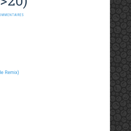
1>20)
OMMENTAIRES
le Remix)