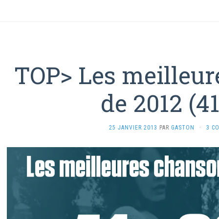
TOP> Les meilleur
de 2012 (4
25 JANVIER 2013
PAR
GASTON
·
3 C