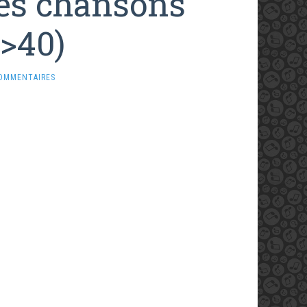
es chansons
1>40)
OMMENTAIRES