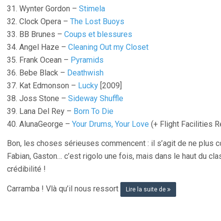
31. Wynter Gordon –
Stimela
32. Clock Opera –
The Lost Buoys
33. BB Brunes –
Coups et blessures
34. Angel Haze –
Cleaning Out my Closet
35. Frank Ocean –
Pyramids
36. Bebe Black –
Deathwish
37. Kat Edmonson –
Lucky
[2009]
38. Joss Stone –
Sideway Shuffle
39. Lana Del Rey –
Born To Die
40. AlunaGeorge –
Your Drums, Your Love
(+ Flight Facilities 
Bon, les choses sérieuses commencent : il s’agit de ne plus
Fabian, Gaston… c’est rigolo une fois, mais dans le haut du 
crédibilité !
Carramba ! Vlà qu’il nous ressort
Lire la suite de