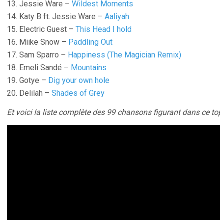
13. Jessie Ware –
Wildest Moments
14. Katy B ft. Jessie Ware –
Aaliyah
15. Electric Guest –
This Head I hold
16. Miike Snow –
Paddling Out
17. Sam Sparro –
Happiness (The Magician Remix)
18. Emeli Sandé –
Mountains
19. Gotye –
Dig your own hole
20. Delilah –
Shades of Grey
Et voici la liste complète des 99 chansons figurant dans ce top