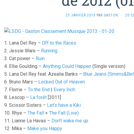
de 2012 (0
25 JANVIER 2013
PAR
GASTON
·
20 C
1. Lana Del Rey –
Off to the Races
2. Jessie Ware –
Running
3. Cat power –
Ruin
4. Ellie Goulding –
Anything Could Happen
(Single version)
5. Lana Del Rey feat. Azealia Banks –
Blue Jeans (Smims&Bel
6. Bruno Mars –
Locked Out of Heaven
7. Florrie –
To the End
|
Every Inch
8. Lescop –
La forêt
[2011]
9. Scissor Sisters –
Let’s have a Kiki
10. Rhye –
The Fall
+
The Fall (Live)
11. Lianne La Havas –
Don’t wake me up
12. Mika –
Make you Happy