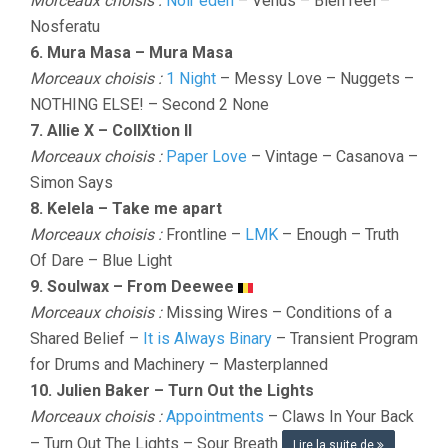
Morceaux choisis :
Noir éden
– Venus – Bien réel –
Nosferatu
6. Mura Masa – Mura Masa
Morceaux choisis :
1 Night
– Messy Love – Nuggets –
NOTHING ELSE! – Second 2 None
7. Allie X – CollXtion II
Morceaux choisis :
Paper Love
– Vintage – Casanova –
Simon Says
8. Kelela – Take me apart
Morceaux choisis :
Frontline –
LMK
– Enough – Truth
Of Dare – Blue Light
9. Soulwax – From Deewee
Morceaux choisis :
Missing Wires – Conditions of a
Shared Belief –
It is Always Binary
– Transient Program
for Drums and Machinery – Masterplanned
10. Julien Baker – Turn Out the Lights
Morceaux choisis :
Appointments
– Claws In Your Back
– Turn Out The Lights – Sour Breath
Lire la suite de