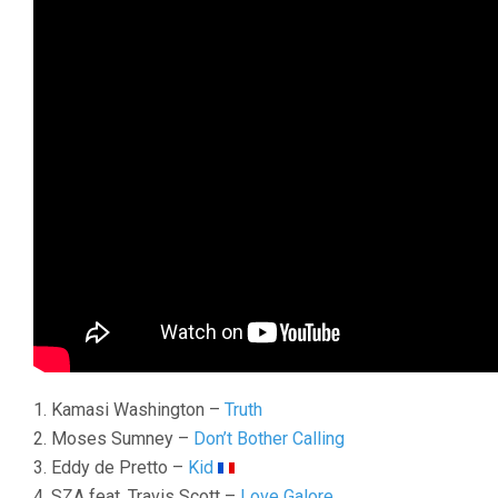
1. Kamasi Washington –
Truth
2. Moses Sumney –
Don’t Bother Calling
3. Eddy de Pretto –
Kid
4. SZA feat. Travis Scott –
Love Galore