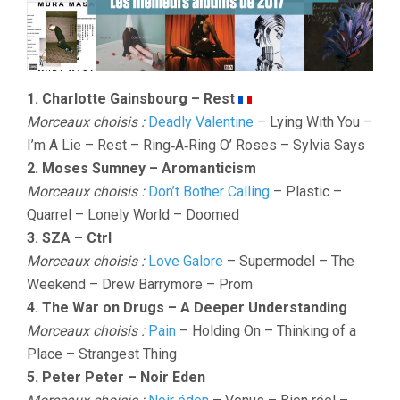
1. Charlotte Gainsbourg – Rest
Morceaux choisis :
Deadly Valentine
– Lying With You –
I’m A Lie – Rest – Ring‐A‐Ring O’ Roses – Sylvia Says
2. Moses Sumney – Aromanticism
Morceaux choisis :
Don’t Bother Calling
– Plastic –
Quarrel – Lonely World – Doomed
3. SZA – Ctrl
Morceaux choisis :
Love Galore
– Supermodel – The
Weekend – Drew Barrymore – Prom
4. The War on Drugs – A Deeper Understanding
Morceaux choisis :
Pain
– Holding On – Thinking of a
Place – Strangest Thing
5. Peter Peter – Noir Eden