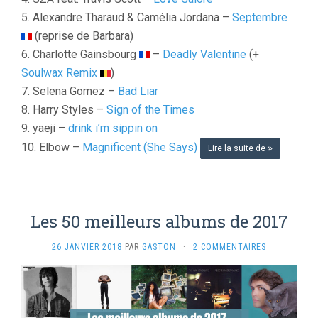
5. Alexandre Tharaud & Camélia Jordana –
Septembre
(reprise de Barbara)
6. Charlotte Gainsbourg
–
Deadly Valentine
(+
Soulwax Remix
)
7. Selena Gomez –
Bad Liar
8. Harry Styles –
Sign of the Times
9. yaeji –
drink i’m sippin on
10. Elbow –
Magnificent (She Says)
Lire la suite de
Les 50 meilleurs albums de 2017
26 JANVIER 2018
PAR
GASTON
·
2 COMMENTAIRES