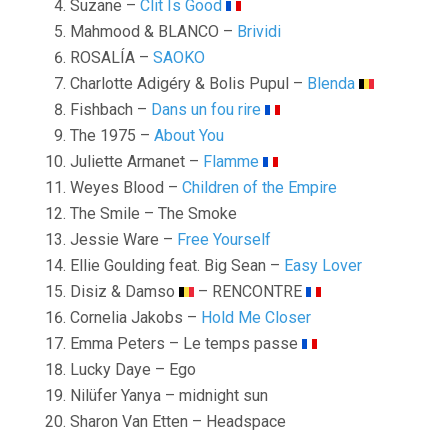
Suzane –
Clit Is Good
Mahmood & BLANCO –
Brividi
ROSALÍA –
SAOKO
Charlotte Adigéry & Bolis Pupul –
Blenda
Fishbach –
Dans un fou rire
The 1975 –
About You
Juliette Armanet –
Flamme
Weyes Blood –
Children of the Empire
The Smile – The Smoke
Jessie Ware –
Free Yourself
Ellie Goulding feat. Big Sean –
Easy Lover
Disiz & Damso
– RENCONTRE
Cornelia Jakobs –
Hold Me Closer
Emma Peters – Le temps passe
Lucky Daye – Ego
Nilüfer Yanya – midnight sun
Sharon Van Etten – Headspace