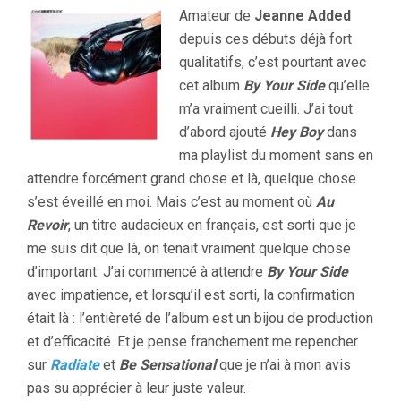
Amateur de
Jeanne Added
depuis ces débuts déjà fort
qualitatifs, c’est pourtant avec
cet album
By Your Side
qu’elle
m’a vraiment cueilli. J’ai tout
d’abord ajouté
Hey Boy
dans
ma playlist du moment sans en
attendre forcément grand chose et là, quelque chose
s’est éveillé en moi. Mais c’est au moment où
Au
Revoir
, un titre audacieux en français, est sorti que je
me suis dit que là, on tenait vraiment quelque chose
d’important. J’ai commencé à attendre
By Your Side
avec impatience, et lorsqu’il est sorti, la confirmation
était là : l’entièreté de l’album est un bijou de production
et d’efficacité. Et je pense franchement me repencher
sur
Radiate
et
Be Sensational
que je n’ai à mon avis
pas su apprécier à leur juste valeur.