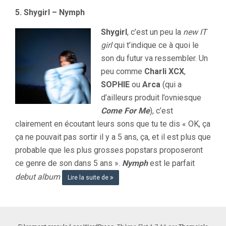
5. Shygirl – Nymph
Shygirl
, c’est un peu la
new IT
girl
qui t’indique ce à quoi le
son du futur va ressembler. Un
peu comme
Charli XCX
,
SOPHIE
ou
Arca
(qui a
d’ailleurs produit l’ovniesque
Come For Me
), c’est
clairement en écoutant leurs sons que tu te dis « OK, ça
ça ne pouvait pas sortir il y a 5 ans, ça, et il est plus que
probable que les plus grosses popstars proposeront
ce genre de son dans 5 ans ».
Nymph
est le parfait
debut album
Lire la suite de