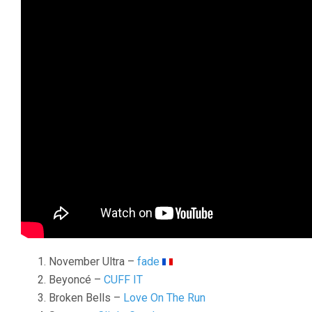
November Ultra –
fade
Beyoncé –
CUFF IT
Broken Bells –
Love On The Run