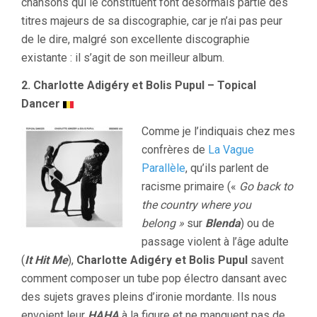
chansons qui le constituent font désormais partie des
titres majeurs de sa discographie, car je n’ai pas peur
de le dire, malgré son excellente discographie
existante : il s’agit de son meilleur album.
2. Charlotte Adigéry et Bolis Pupul – Topical
Dancer
Comme je l’indiquais chez mes
confrères de
La Vague
Parallèle
, qu’ils parlent de
racisme primaire («
Go back to
the country where you
belong »
sur
Blenda
) ou de
passage violent à l’âge adulte
(
It Hit Me
),
Charlotte Adigéry et Bolis Pupul
savent
comment composer un tube pop électro dansant avec
des sujets graves pleins d’ironie mordante. Ils nous
envoient leur
HAHA
à la figure et ne manquent pas de