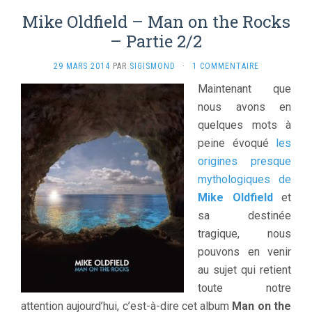
Mike Oldfield – Man on the Rocks
– Partie 2/2
29 MARS 2014
PAR
SIGISMOND
·
1 COMMENTAIRE
Maintenant que
nous avons en
quelques mots à
peine évoqué
les
origines presque
mythologiques de
Mike Oldfield
et
sa destinée
tragique, nous
pouvons en venir
au sujet qui retient
toute notre
attention aujourd’hui, c’est-à-dire cet album
Man on the