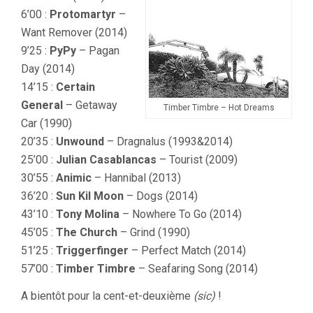
6’00 :
Protomartyr
–
Want Remover (2014)
9’25 :
PyPy
– Pagan
Day (2014)
14’15 :
Certain
General
– Getaway
Timber Timbre – Hot Dreams
Car (1990)
20’35 :
Unwound
– Dragnalus (1993&2014)
25’00 :
Julian Casablancas
– Tourist (2009)
30’55 :
Animic
– Hannibal (2013)
36’20 :
Sun Kil Moon
– Dogs (2014)
43’10 :
Tony Molina
– Nowhere To Go (2014)
45’05 :
The Church
– Grind (1990)
51’25 :
Triggerfinger
– Perfect Match (2014)
57’00 :
Timber Timbre
– Seafaring Song (2014)
A bientôt pour la cent-et-deuxième
(sic)
!