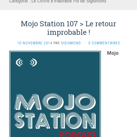
Catégorie :
Le Coffre à mauvaise Foi de Sigismond
Mojo Station 107 > Le retour
improbable !
10 NOVEMBRE 2014
PAR
SIGISMOND
·
0 COMMENTAIRES
Mojo