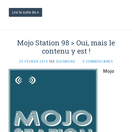
Lire la suite de
Mojo Station 98 > Oui, mais le
contenu y est !
23 FÉVRIER 2014
PAR
SIGISMOND
·
0 COMMENTAIRES
Mojo