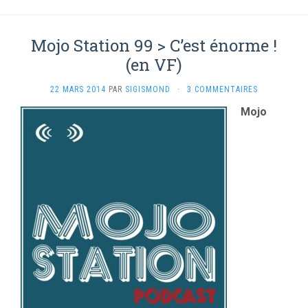
Mojo Station 99 > C’est énorme !
(en VF)
22 MARS 2014
PAR
SIGISMOND
·
3 COMMENTAIRES
Mojo