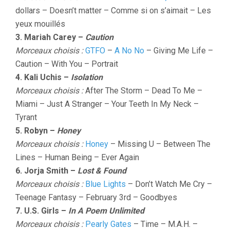
dollars – Doesn’t matter – Comme si on s’aimait – Les
yeux mouillés
3. Mariah Carey –
Caution
Morceaux choisis :
GTFO
–
A No No
– Giving Me Life –
Caution – With You – Portrait
4. Kali Uchis –
Isolation
Morceaux choisis :
After The Storm – Dead To Me –
Miami – Just A Stranger – Your Teeth In My Neck –
Tyrant
5. Robyn –
Honey
Morceaux choisis :
Honey
– Missing U – Between The
Lines – Human Being – Ever Again
6. Jorja Smith –
Lost & Found
Morceaux choisis :
Blue Lights
– Don’t Watch Me Cry –
Teenage Fantasy – February 3rd – Goodbyes
7. U.S. Girls –
In A Poem Unlimited
Morceaux choisis :
Pearly Gates
– Time – M.A.H. –