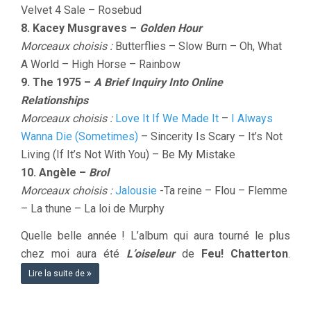
Velvet 4 Sale – Rosebud
8. Kacey Musgraves –
Golden Hour
Morceaux choisis :
Butterflies – Slow Burn – Oh, What
A World – High Horse – Rainbow
9. The 1975 –
A Brief Inquiry Into Online
Relationships
Morceaux choisis :
Love It If We Made It
–
I Always
Wanna Die (Sometimes)
– Sincerity Is Scary – It’s Not
Living (If It’s Not With You) – Be My Mistake
10. Angèle –
Brol
Morceaux choisis :
Jalousie
-Ta reine – Flou – Flemme
– La thune – La loi de Murphy
Quelle belle année ! L’album qui aura tourné le plus
chez moi aura été
L’oiseleur
de
Feu! Chatterton
.
Lire la suite de