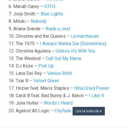
6. Mariah Carey –
GTFO
7. Jorja Smith –
Blue Lights
8. Mitski –
Nobody
9. Ariana Grande –
thank u, next
10. Christine and the Queens –
La marcheuse
11. The 1975 –
I Always Wanna Die (Sometimes)
12. Christina Aguilera –
Unless It’s With You
13. The Weeknd –
Call Out My Name
14. DJ Koze –
Pick Up
15. Lana Del Rey –
Venice Bitch
16. Tsar B –
Velvet Green
17. Hozier feat. Mavis Staples –
Nina Cried Power
18. Cardi B feat. Bad Bunny & J. Balvin –
I Like It
19. Julia Holter –
Words I Heard
20. Against All Logic –
Cityfade
Lire la suite de