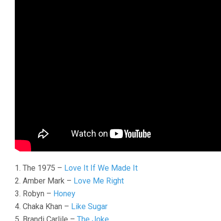
1. The 1975 –
Love It If We Made It
2. Amber Mark –
Love Me Right
3. Robyn –
Honey
4. Chaka Khan –
Like Sugar
5. Brandi Carlile –
The Joke