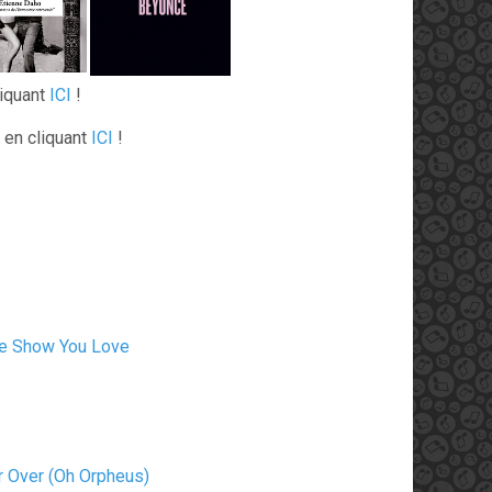
liquant
ICI
!
 en cliquant
ICI
!
e Show You Love
er Over (Oh Orpheus)