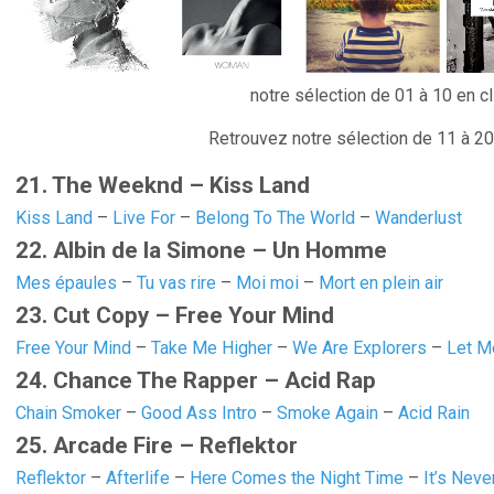
notre sélection de 01 à 10 en c
Retrouvez notre sélection de 11 à 20
21. The Weeknd – Kiss Land
Kiss Land
–
Live For
–
Belong To The World
–
Wanderlust
22. Albin de la Simone – Un Homme
Mes épaules
–
Tu vas rire
–
Moi moi
–
Mort en plein air
23. Cut Copy – Free Your Mind
Free Your Mind
–
Take Me Higher
–
We Are Explorers
–
Let M
24. Chance The Rapper – Acid Rap
Chain Smoker
–
Good Ass Intro
–
Smoke Again
–
Acid Rain
25. Arcade Fire – Reflektor
Reflektor
–
Afterlife
–
Here Comes the Night Time
–
It’s Nev