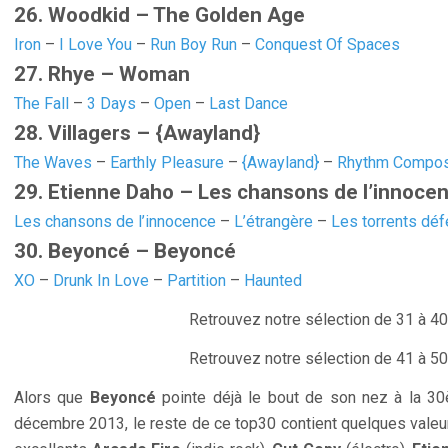
26. Woodkid – The Golden Age
Iron
–
I Love You
–
Run Boy Run
–
Conquest Of Spaces
27. Rhye – Woman
The Fall
–
3 Days
–
Open
–
Last Dance
28. Villagers – {Awayland}
The Waves
–
Earthly Pleasure
–
{Awayland}
–
Rhythm Compo
29. Etienne Daho – Les chansons de l’innoce
Les chansons de l’innocence
–
L’étrangère
–
Les torrents dé
30. Beyoncé – Beyoncé
XO
–
Drunk In Love
–
Partition
–
Haunted
Retrouvez notre sélection de 31 à 40
Retrouvez notre sélection de 41 à 50
Alors que
Beyoncé
pointe déjà le bout de son nez à la 3
décembre 2013, le reste de ce top30 contient quelques valeur