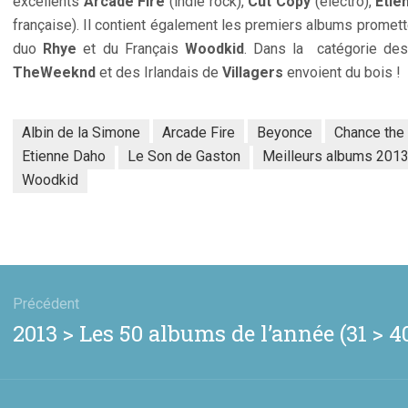
excellents
Arcade Fire
(indie rock),
Cut Copy
(électro),
Etie
française). Il contient également les premiers albums promet
duo
Rhye
et du Français
Woodkid
. Dans la catégorie des
TheWeeknd
et des Irlandais de
Villagers
envoient du bois !
Albin de la Simone
Arcade Fire
Beyonce
Chance the
Etienne Daho
Le Son de Gaston
Meilleurs albums 201
Woodkid
gation
Précédent
Article
2013 > Les 50 albums de l’année (31 > 4
cle
précédent
: