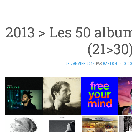
2013 > Les 50 albu
(21>30
23 JANVIER 2014
PAR
GASTON
·
3 C