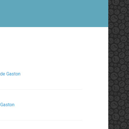
 de Gaston
 Gaston