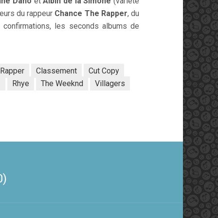
nne Daho
et
Albin de la Simone
(variété
teurs du rappeur
Chance The Rapper
, du
 confirmations, les seconds albums de
 Rapper
Classement
Cut Copy
3
Rhye
The Weeknd
Villagers
0)