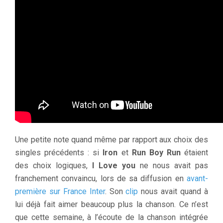
Une petite note quand même par rapport aux choix des
singles précédents : si
Iron
et
Run Boy Run
étaient
des choix logiques,
I Love you
ne nous avait pas
franchement convaincu, lors de sa diffusion en
avant-
première sur France Inter
. Son
clip
nous avait quand à
lui déjà fait aimer beaucoup plus la chanson. Ce n’est
que cette semaine, à l’écoute de la chanson intégrée