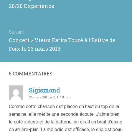
l’article
précédent
20/20 Experience
:
Suivant
Article
Concert > Vieux Farka Touré à l’Estive de
suivant
Foix le 23 mars 2013
:
5
COMMENTAIRES
Sigismond
24 mars 2013 à 23 h 18 min
Comme cette chanson est placée en haut du top de la
semaine, elle mérite une seconde écoute. J’aime bien
le côté industriel de la batterie, on dirait un bruit d’usine
en arrière-plan. La mélodie est efficace, le clip est beau