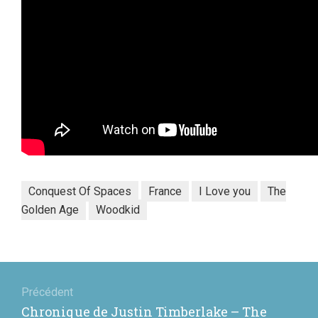
Conquest Of Spaces
France
I Love you
The
Golden Age
Woodkid
Navigation
de
Précédent
Article
Chronique de Justin Timberlake – The