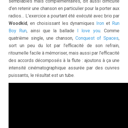
semblables mais complémentaires, dit aussi difficulté
d’en retenir une chanson en particulier pour la porter aux
radios… L’exercice a pourtant été exécuté avec brio par
Woodkid
, en choisissant les dynamiques
Iron
et
Run
Boy Run
, ainsi que la ballade
I love you
. Comme
quatrième single, une chanson,
Conquest of Spaces
,
sort un peu du lot par l’efficacité de son refrain,
ritournelle facile à mémoriser, mais aussi par l’efficacité
des accords décomposés à la flute : ajoutons à ça une
intensité
cinématographique assurée par des cuivres
puissants, le résultat est un tube.