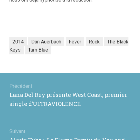
2014
Dan Auerbach
Fever
Rock
The Black
Keys
Turn Blue
Navigation
de
Précédent
Article
Lana Del Rey présente West Coast, premier
l’article
précédent
single d’ULTRAVIOLENCE
:
Suivant
Article
Alerte Tube > Le Flume Remix du You and