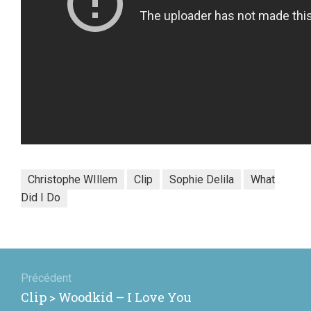
Christophe WIllem
Clip
Sophie Delila
What
Did I Do
Navigation
de
Précédent
Article
Clip > Woodkid – I Love You
l’article