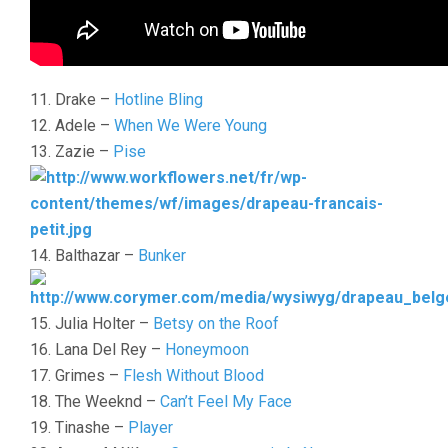
11. Drake –
Hotline Bling
12. Adele –
When We Were Young
13. Zazie –
Pise
14. Balthazar –
Bunker
15. Julia Holter –
Betsy on the Roof
16. Lana Del Rey –
Honeymoon
17. Grimes –
Flesh Without Blood
18. The Weeknd –
Can’t Feel My Face
19. Tinashe –
Player