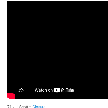
71. Jill Scott –
Closure