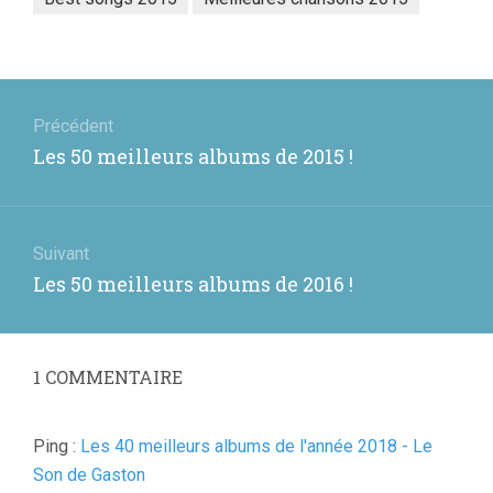
Navigation
de
Précédent
Article
Les 50 meilleurs albums de 2015 !
l’article
précédent
:
Suivant
Article
Les 50 meilleurs albums de 2016 !
suivant
:
1
COMMENTAIRE
Ping :
Les 40 meilleurs albums de l'année 2018 - Le
Son de Gaston