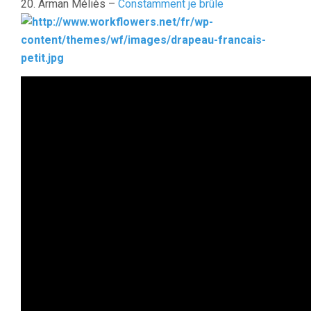
20. Arman Méliès –
Constamment je brûle