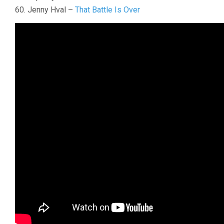
60. Jenny Hval –
That Battle Is Over