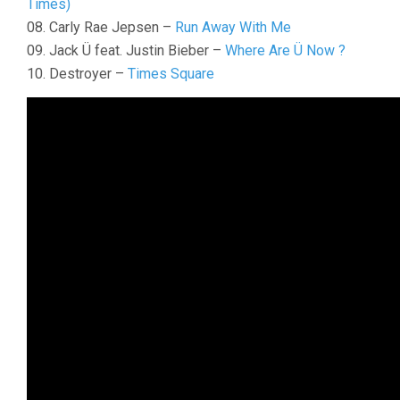
Times)
08. Carly Rae Jepsen –
Run Away With Me
09. Jack Ü feat. Justin Bieber –
Where Are Ü Now ?
10. Destroyer –
Times Square