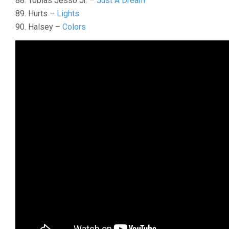
88. Tobias Jesso Jr. –
Just A Dream
89. Hurts –
Lights
90. Halsey –
Colors