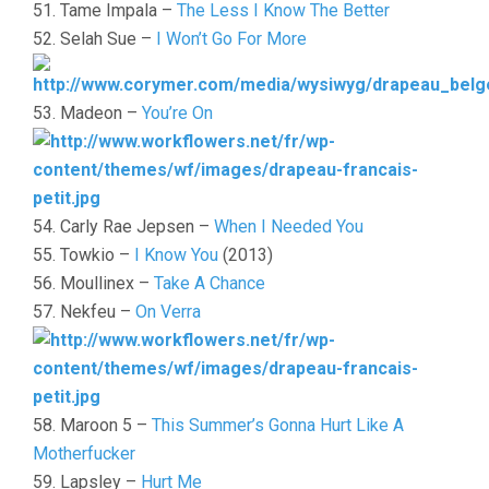
51. Tame Impala –
The Less I Know The Better
52. Selah Sue –
I Won’t Go For More
53. Madeon –
You’re On
54. Carly Rae Jepsen –
When I Needed You
55. Towkio –
I Know You
(2013)
56. Moullinex –
Take A Chance
57. Nekfeu –
On Verra
58. Maroon 5 –
This Summer’s Gonna Hurt Like A
Motherfucker
59. Lapsley –
Hurt Me