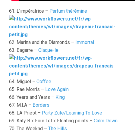
61. L’impératrice –
Parfum thérémine
62. Marina and the Diamonds –
Immortal
63. Bagarre –
Claque-le
64. Miguel –
Coffee
65. Rae Morris –
Love Again
66. Years and Years –
King
67. M.I.A –
Borders
68. LA Priest –
Party Zute/Learning To Love
69. Katy B x Four Tet x Floating points –
Calm Down
70. The Weeknd –
The Hills