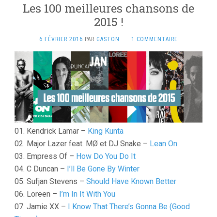
Les 100 meilleures chansons de
2015 !
6 FÉVRIER 2016
PAR
GASTON
·
1 COMMENTAIRE
01. Kendrick Lamar –
King Kunta
02. Major Lazer feat. MØ et DJ Snake –
Lean On
03. Empress Of –
How Do You Do It
04. C Duncan –
I’ll Be Gone By Winter
05. Sufjan Stevens –
Should Have Known Better
06. Loreen –
I’m In It With You
07. Jamie XX –
I Know That There’s Gonna Be (Good