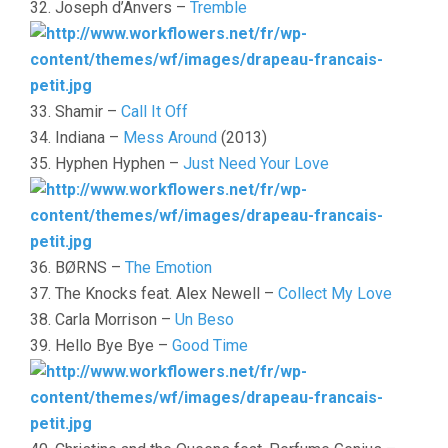
32. Joseph d’Anvers –
Tremble
33. Shamir –
Call It Off
34. Indiana –
Mess Around
(2013)
35. Hyphen Hyphen –
Just Need Your Love
36. BØRNS –
The Emotion
37. The Knocks feat. Alex Newell –
Collect My Love
38. Carla Morrison –
Un Beso
39. Hello Bye Bye –
Good Time