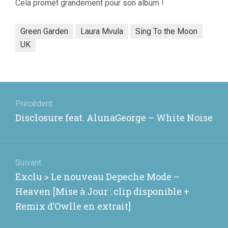
Cela promet grandement pour son album !
Green Garden
Laura Mvula
Sing To the Moon
UK
Navigation
de
Précédent
Article
Disclosure feat. AlunaGeorge – White Noise
l’article
précédent
:
Suivant
Article
Exclu > Le nouveau Depeche Mode –
suivant
Heaven [Mise à Jour : clip disponible +
:
Remix d’Owlle en extrait]