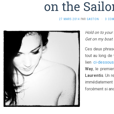
on the Sail
27 MARS 2014
PAR
GASTON
·
3 CO
Hold on to your
Get on my boat a
Ces deux phrase
tout au long de 
lien
ci-dessous
Way
, le premie
Laurentis
. Un r
immédiatement 
forcément si an