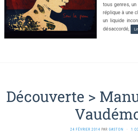
tous genres, un
réplique à une c
un liquide inco
désaccordé,
Li
Découverte > Manu
Vaudémo
24 FÉVRIER 2014
PAR
GASTON
·
1 C