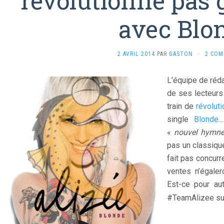
révolutionne pas 
avec Blo
2 AVRIL 2014
PAR
GASTON
·
2 COM
L’équipe de réd
de ses lecteurs 
train de
révoluti
single
Blonde
…
«
nouvel hymne 
pas un classiqu
fait pas concur
ventes n’égale
Est-ce pour au
#TeamAlizee sur