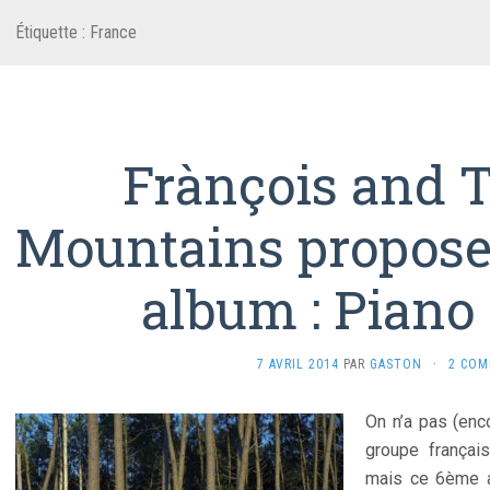
Étiquette :
France
Frànçois and T
Mountains propose
album : Piano
7 AVRIL 2014
PAR
GASTON
·
2 COM
On n’a pas (enc
groupe françai
mais ce 6ème 