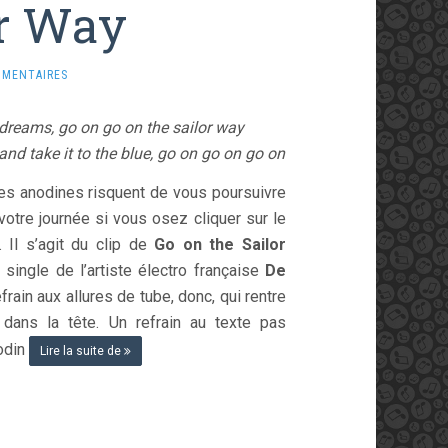
or Way
MMENTAIRES
 dreams, go on go on the sailor way
nd take it to the blue, go on go on go on
s anodines risquent de vous poursuivre
votre journée si vous osez cliquer sur le
. Il s’agit du clip de
Go on the Sailor
r single de l’artiste électro française
De
efrain aux allures de tube, donc, qui rentre
dans la tête. Un refrain au texte pas
odin
Lire la suite de