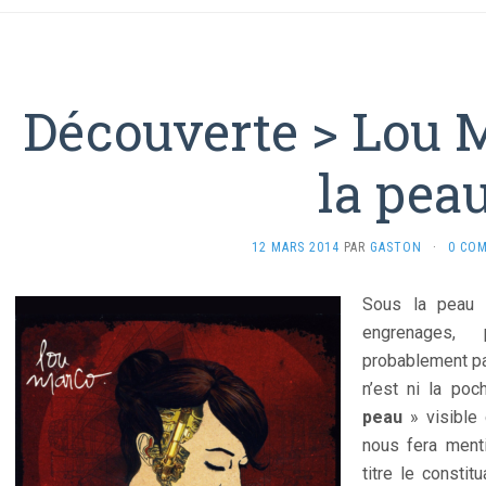
Découverte > Lou 
la pea
12 MARS 2014
PAR
GASTON
·
0 CO
Sous la pea
engrenages, 
probablement pa
n’est ni la po
peau
» visible 
nous fera menti
titre le constit