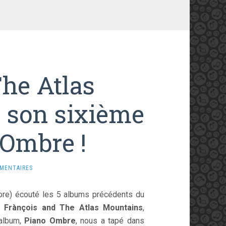
he Atlas
 son sixième
 Ombre !
MENTAIRES
ore) écouté les 5 albums précédents du
s
Frànçois and The Atlas Mountains
,
album,
Piano Ombre
, nous a tapé dans