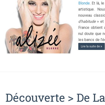
Blonde
. Et là, l
artistique. No
nouveau classi
d’habitude
» et 
France obtient
nul doute que n
les bancs de l’é
Lire la suite de
Découverte > De La