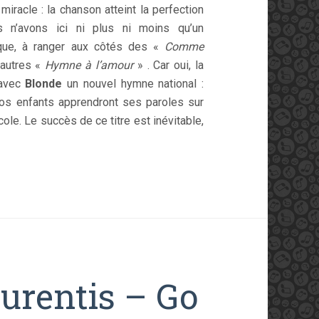
e miracle : la chanson atteint la perfection
us n’avons ici ni plus ni moins qu’un
que, à ranger aux côtés des «
Comme
autres «
Hymne à l’amour
» . Car oui, la
 avec
Blonde
un nouvel hymne national :
os enfants apprendront ses paroles sur
cole. Le succès de ce titre est inévitable,
urentis – Go