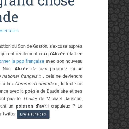
grand chose
nde
MENTAIRES
action du Son de Gaston, s’excuse auprès
qui ont réellement cru qu’
Alizée
était en
onner la pop française
avec son nouveau
 Non,
Alizée
n’a pas proposé ici un
national français
» , cela ne deviendra
e à la «
Comme d’habitude
» , le texte ne
rence avec la poésie de Baudelaire et ses
ront pas le
Thriller
de Michael Jackson.
tant un
poisson d’avril
crapuleux ? La
 twitter
Lire la suite de