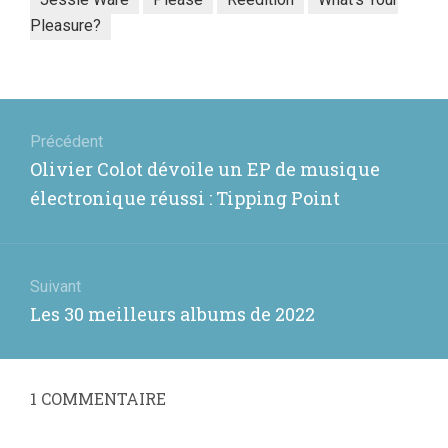
Pleasure?
Navigation
de
Précédent
Article
Olivier Colot dévoile un EP de musique
l’article
précédent
électronique réussi : Tipping Point
:
Suivant
Article
Les 30 meilleurs albums de 2022
suivant
:
1
COMMENTAIRE