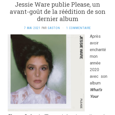
Jessie Ware publie Please, un
avant-goût de la réédition de son
dernier album
7 MAI 2021
PAR
GASTON
·
1 COMMENTAIRE
Après
avoir
enchanté
mon
année
2020
avec son
album
What’s
Your