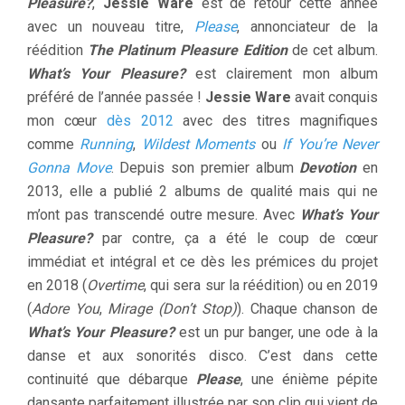
Pleasure?
,
Jessie Ware
est de retour cette année
avec un nouveau titre,
Please
, annonciateur de la
réédition
The Platinum Pleasure Edition
de cet album.
What’s Your Pleasure?
est clairement mon album
préféré de l’année passée !
Jessie Ware
avait conquis
mon cœur
dès 2012
avec des titres magnifiques
comme
Running
,
Wildest Moments
ou
If You’re Never
Gonna Move
. Depuis son premier album
Devotion
en
2013, elle a publié 2 albums de qualité mais qui ne
m’ont pas transcendé outre mesure. Avec
What’s Your
Pleasure?
par contre,
ça a été le coup de cœur
immédiat et intégral et ce dès les prémices du projet
en 2018 (
Overtime
, qui sera sur la réédition) ou en 2019
(
Adore You
,
Mirage (Don’t Stop)
). Chaque chanson de
What’s Your Pleasure?
est un pur banger, une ode à la
danse et aux sonorités disco. C’est dans cette
continuité que débarque
Please
, une énième pépite
dansante parfaitement illustrée par son clip qui vient de