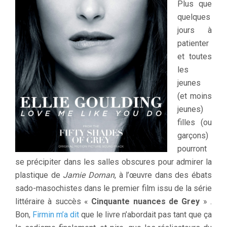
Plus que
quelques
jours à
patienter
et toutes
les
jeunes
(et moins
jeunes)
filles (ou
garçons)
pourront
se précipiter dans les salles obscures pour admirer la
plastique de
Jamie Dornan
, à l’œuvre dans des ébats
sado-masochistes dans le premier film issu de la série
littéraire à succès «
Cinquante nuances de Grey
» .
Bon,
Firmin m’a dit
que le livre n’abordait pas tant que ça