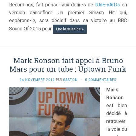
Recordings, fait penser aux délires de
tUnE-yArDs
en
version dancefloor. Un premier Smash Hit qui,
espérons-le, sera décisif dans sa victoire au BBC
Sound Of 2015 pour
Lire la suite de
Mark Ronson fait appel à Bruno
Mars pour un tube : Uptown Funk
24 NOVEMBRE 2014
PAR
GASTON
·
0 COMMENTAIRES
Mark
Ronson
est bien
décidé à
retrouver
la voie du