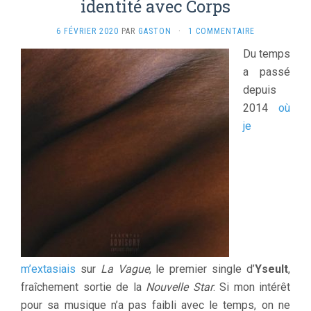
identité avec Corps
6 FÉVRIER 2020
PAR
GASTON
·
1 COMMENTAIRE
Du temps
a passé
depuis
2014
où
je
m’extasiais
sur
La Vague
, le premier single d’
Yseult
,
fraîchement sortie de la
Nouvelle Star
. Si mon intérêt
pour sa musique n’a pas faibli avec le temps, on ne