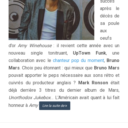
succès
après le
décès de
sa poule
aux
oeufs
d’or
Amy Winehouse
: il revient cette année avec un
nouveau single tonitruant,
UpTown Funk
, une
collaboration avec le
chanteur pop du moment
,
Bruno
Mars
. Choix peu étonnant : qui mieux que
Bruno Mars
pouvait apporter le peps nécessaire aux sons rétro et
cuivrés du producteur anglais ?
Mark Ronson
était
déjà derrière 3 titres du dernier album de Mars,
Unorthodox Jukebox
… L’Américain avait quant à lui fait
honneur à
Amy
Lire la suite de