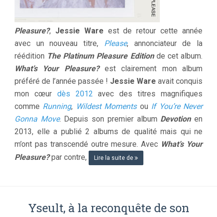
Pleasure?
,
Jessie Ware
est de retour cette année
avec un nouveau titre,
Please
, annonciateur de la
réédition
The Platinum Pleasure Edition
de cet album.
What’s Your Pleasure?
est clairement mon album
préféré de l’année passée !
Jessie Ware
avait conquis
mon cœur
dès 2012
avec des titres magnifiques
comme
Running
,
Wildest Moments
ou
If You’re Never
Gonna Move
. Depuis son premier album
Devotion
en
2013, elle a publié 2 albums de qualité mais qui ne
m’ont pas transcendé outre mesure. Avec
What’s Your
Pleasure?
par contre,
Lire la suite de
Yseult, à la reconquête de son