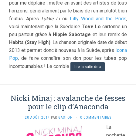
pour me déplaire : mettre en avant des artistes de tous
horizons, généralement par le biais de remix plutôt bien
foutus. Après
Lykke Li
ou
Lilly Wood and the Prick
,
voici maintenant que la Suédoise
Tove Lo
cartonne un
peu partout grâce à
Hippie Sabotage
et leur remix de
Habits (Stay High)
. La chanson originale date de début
2013 et permet donc à nouveau à la Suède, après
Icona
Pop
, de faire connaître son don pour les tubes pop
incontournables ! Le comble
Lire la suite de
Nicki Minaj : avalanche de fesses
pour le clip d’Anaconda
20 AOÛT 2014
PAR
GASTON
·
0 COMMENTAIRES
La
pochette