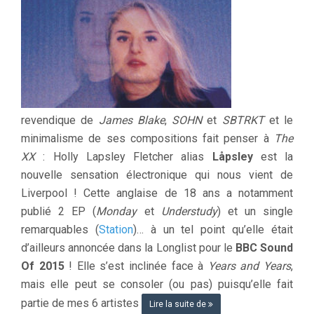
revendique de
James Blake
,
SOHN
et
SBTRKT
et le
minimalisme de ses compositions fait penser à
The
XX
: Holly Lapsley Fletcher alias
Låpsley
est la
nouvelle sensation électronique qui nous vient de
Liverpool ! Cette anglaise de 18 ans a notamment
publié 2 EP (
Monday
et
Understudy
) et un single
remarquables (
Station
)… à un tel point qu’elle était
d’ailleurs annoncée dans la Longlist pour le
BBC Sound
Of 2015
! Elle s’est inclinée face à
Years and Years
,
mais elle peut se consoler (ou pas) puisqu’elle fait
partie de mes 6 artistes
Lire la suite de