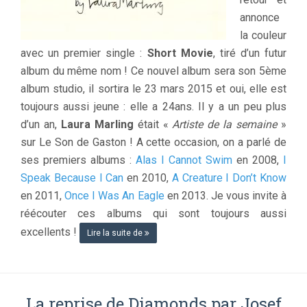
annonce
la couleur
avec un premier single :
Short Movie
, tiré d’un futur
album du même nom ! Ce nouvel album sera son 5ème
album studio, il sortira le 23 mars 2015 et oui, elle est
toujours aussi jeune : elle a 24ans. Il y a un peu plus
d’un an,
Laura Marling
était «
Artiste de la semaine
»
sur Le Son de Gaston ! A cette occasion, on a parlé de
ses premiers albums :
Alas I Cannot Swim
en 2008,
I
Speak Because I Can
en 2010,
A Creature I Don’t Know
en 2011,
Once I Was An Eagle
en 2013. Je vous invite à
réécouter ces albums qui sont toujours aussi
excellents !
Lire la suite de
La reprise de Diamonds par Josef