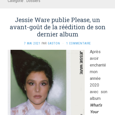
Catégorie :
Dossiers
Jessie Ware publie Please, un
avant-goût de la réédition de son
dernier album
7 MAI 2021
PAR
GASTON
·
1 COMMENTAIRE
Après
avoir
enchanté
mon
année
2020
avec son
album
What’s
Your