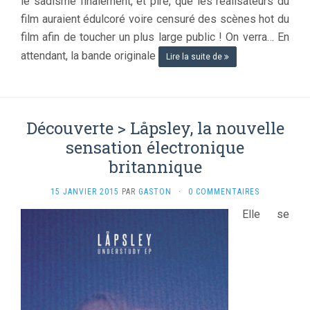
le sadisme finalement, et pire, que les réalisateurs du
film auraient édulcoré voire censuré des scènes hot du
film afin de toucher un plus large public ! On verra… En
attendant, la bande originale
Lire la suite de
Découverte > Låpsley, la nouvelle
sensation électronique
britannique
15 JANVIER 2015
PAR
GASTON
·
0 COMMENTAIRES
Elle se