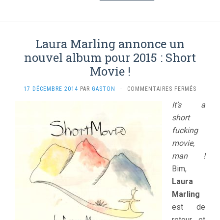
Laura Marling annonce un
nouvel album pour 2015 : Short
Movie !
SUR
17 DÉCEMBRE 2014
PAR
GASTON
·
COMMENTAIRES FERMÉS
LAURA
It’s a
MARLIN
short
ANNONC
UN
fucking
NOUVEL
movie,
ALBUM
POUR
man !
2015
Bim,
:
Laura
SHORT
MOVIE
Marling
!
est de
retour et