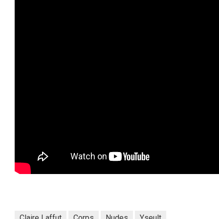
Claire Laffut
Corps
Nudes
Yseult