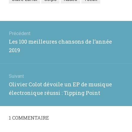
Navigation
de
Précédent
Article
Les 100 meilleures chansons de l’année
l’article
précédent
2019
:
Suivant
Article
Olivier Colot dévoile un EP de musique
suivant
électronique réussi : Tipping Point
:
1
COMMENTAIRE