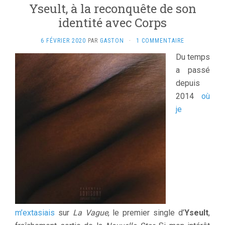
Yseult, à la reconquête de son
identité avec Corps
6 FÉVRIER 2020
PAR
GASTON
·
1 COMMENTAIRE
Du temps
a passé
depuis
2014
où
je
m’extasiais
sur
La Vague
, le premier single d’
Yseult
,