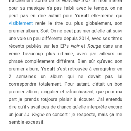
fraîchement sortie de la
Nouvelle Star
. Si mon intérêt
pour sa musique n’a pas faibli avec le temps, on ne
peut pas en dire autant pour
Yseult
elle-même qui
visiblement
renie le titre ou, plus globalement, son
premier album. Soit. On ne peut pas nier qu’elle ait suivi
une voie un peu différente depuis 2014, avec ses titres
récents publiés sur les EPs
Noir
et
Rouge
, dans une
veine beaucoup plus urbaine, avec par ailleurs un
phrasé complètement différent. Bien sûr qu’avec son
premier album,
Yseult
s’est retrouvée à enregistrer
en
2 semaines un album qui ne devait pas lui
correspondre totalement. Pour autant, c’était un bon
premier album, singulier et rafraîchissant, que pour ma
part je prends toujours plaisir à écouter. J’ai entendu
dire qu’il y avait peu de chance qu’elle interprète encore
un jour
La Vague
en concert : je respecte, mais ça me
semble excessif.