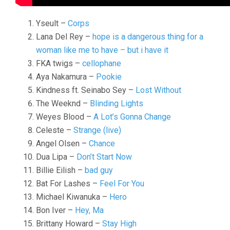
Yseult –
Corps
Lana Del Rey –
hope is a dangerous thing for a
woman like me to have – but i have it
FKA twigs –
cellophane
Aya Nakamura –
Pookie
Kindness ft. Seinabo Sey –
Lost Without
The Weeknd –
Blinding Lights
Weyes Blood –
A Lot’s Gonna Change
Celeste –
Strange (live)
Angel Olsen –
Chance
Dua Lipa –
Don’t Start Now
Billie Eilish –
bad guy
Bat For Lashes –
Feel For You
Michael Kiwanuka –
Hero
Bon Iver –
Hey, Ma
Brittany Howard –
Stay High