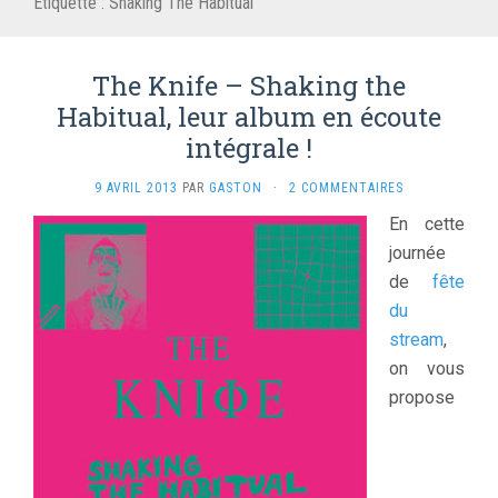
Étiquette :
Shaking The Habitual
The Knife – Shaking the
Habitual, leur album en écoute
intégrale !
9 AVRIL 2013
PAR
GASTON
·
2 COMMENTAIRES
En cette
journée
de
fête
du
stream
,
on vous
propose