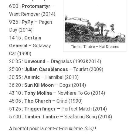
6’00 :
Protomartyr
–
Want Remover (2014)
9’25 :
PyPy
– Pagan
Day (2014)
14’15 :
Certain
General
– Getaway
Timber Timbre – Hot Dreams
Car (1990)
20’35 :
Unwound
– Dragnalus (1993&2014)
25’00 :
Julian Casablancas
– Tourist (2009)
30’55 :
Animic
– Hannibal (2013)
36’20 :
Sun Kil Moon
– Dogs (2014)
43’10 :
Tony Molina
– Nowhere To Go (2014)
45’05 :
The Church
– Grind (1990)
51’25 :
Triggerfinger
– Perfect Match (2014)
57’00 :
Timber Timbre
– Seafaring Song (2014)
A bientôt pour la cent-et-deuxième
(sic)
!