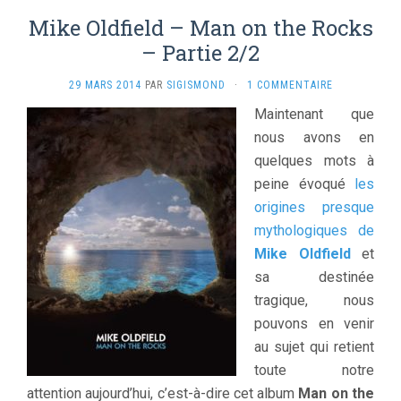
Mike Oldfield – Man on the Rocks
– Partie 2/2
29 MARS 2014
PAR
SIGISMOND
·
1 COMMENTAIRE
Maintenant que
nous avons en
quelques mots à
peine évoqué
les
origines presque
mythologiques de
Mike Oldfield
et
sa destinée
tragique, nous
pouvons en venir
au sujet qui retient
toute notre
attention aujourd’hui, c’est-à-dire cet album
Man on the