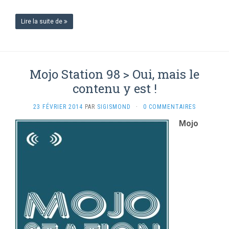
Lire la suite de
Mojo Station 98 > Oui, mais le
contenu y est !
23 FÉVRIER 2014
PAR
SIGISMOND
·
0 COMMENTAIRES
Mojo