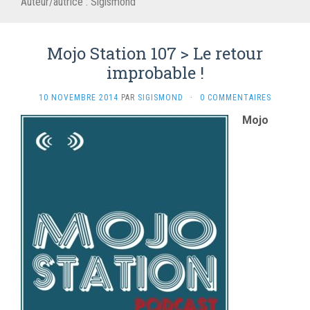
Auteur/autrice :
Sigismond
Mojo Station 107 > Le retour
improbable !
10 NOVEMBRE 2014
PAR
SIGISMOND
·
0 COMMENTAIRES
Mojo