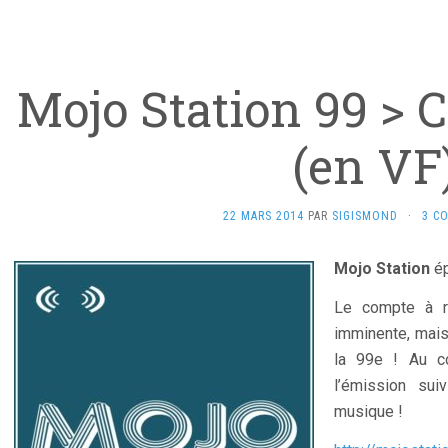
Mojo Station 99 > C
(en VF
22 MARS 2014
PAR
SIGISMOND
·
3 C
Mojo Station
ép
Le compte à r
imminente, mais
la 99e ! Au co
l’émission su
musique !