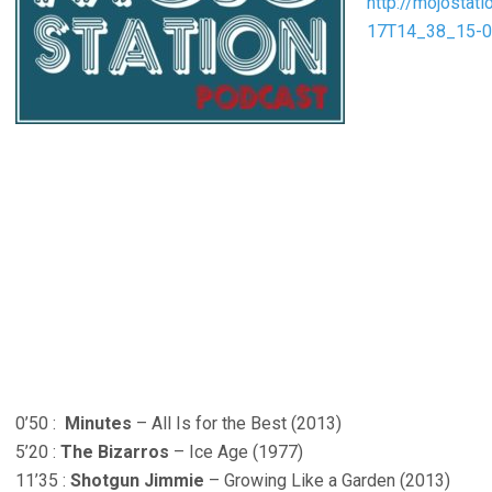
http://mojostat
17T14_38_15-
0’50 :
Minutes
– All Is for the Best (2013)
5’20 :
The Bizarros
– Ice Age (1977)
11’35 :
Shotgun Jimmie
– Growing Like a Garden (2013)