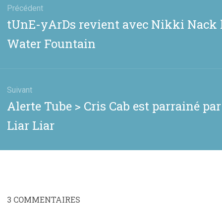
Précédent
Article
tUnE-yArDs revient avec Nikki Nack le
cle
précédent
Water Fountain
:
Suivant
Article
Alerte Tube > Cris Cab est parrainé pa
suivant
Liar Liar
:
3
COMMENTAIRES