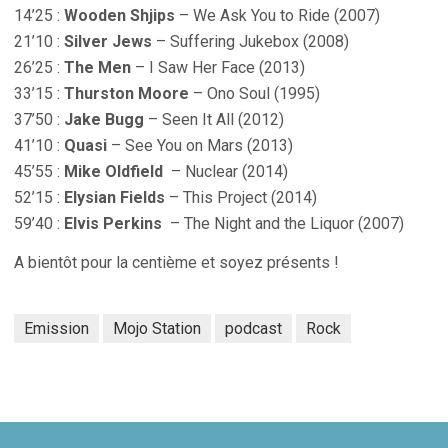
14’25 :
Wooden Shjips
– We Ask You to Ride (2007)
21’10 :
Silver Jews
– Suffering Jukebox (2008)
26’25 :
The Men
– I Saw Her Face (2013)
33’15 :
Thurston Moore
– Ono Soul (1995)
37’50 :
Jake Bugg
– Seen It All (2012)
41’10 :
Quasi
– See You on Mars (2013)
45’55 :
Mike Oldfield
– Nuclear (2014)
52’15 :
Elysian Fields
– This Project (2014)
59’40 :
Elvis Perkins
– The Night and the Liquor (2007)
A bientôt pour la centième et soyez présents !
Emission
Mojo Station
podcast
Rock
gation