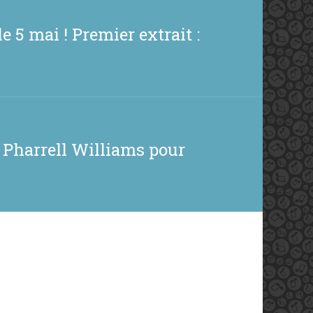
 5 mai ! Premier extrait :
r Pharrell Williams pour