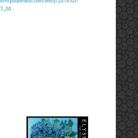
ionfm.podomatic.com/entry/2014-03-
07_00