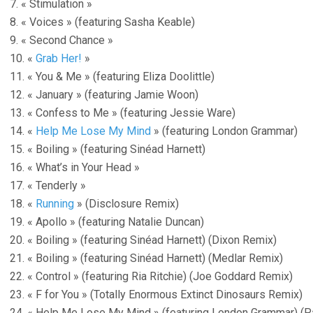
7. « Stimulation »
8. « Voices » (featuring Sasha Keable)
9. « Second Chance »
10. «
Grab Her!
»
11. « You & Me » (featuring Eliza Doolittle)
12. « January » (featuring Jamie Woon)
13. « Confess to Me » (featuring Jessie Ware)
14. «
Help Me Lose My Mind
» (featuring London Grammar)
15. « Boiling » (featuring Sinéad Harnett)
16. « What’s in Your Head »
17. « Tenderly »
18. «
Running
» (Disclosure Remix)
19. « Apollo » (featuring Natalie Duncan)
20. « Boiling » (featuring Sinéad Harnett) (Dixon Remix)
21. « Boiling » (featuring Sinéad Harnett) (Medlar Remix)
22. « Control » (featuring Ria Ritchie) (Joe Goddard Remix)
23. « F for You » (Totally Enormous Extinct Dinosaurs Remix)
24. « Help Me Lose My Mind » (featuring London Grammar) (P