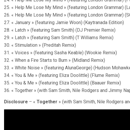
25. « Help Me Lose My Mind » (featuring London Grammar) (Lar
26. « Help Me Lose My Mind » (featuring London Grammar) (
27. « January » (featuring Jamie Woon) (Kaytranada Edition)
28. « Latch » (featuring Sam Smith) (DJ Premier Remix)
29. « Latch » (featuring Sam Smith) (T Williams Remix)
30. « Stimulation » (Preditah Remix)
31. « Voices » (featuring Sasha Keable) (Wookie Remix)
32. « When a Fire Starts to Burn » (Midland Remix)
33. « White Noise » (featuring AlunaGeorge) (Hudson Mohawk
34. « You & Me » (featuring Eliza Doolittle) (Flume Remix)
35. « You & Me » (featuring Eliza Doolittle) (Baauer Remix)
36. « Together » (with Sam Smith, Nile Rodgers and Jimmy Na
Disclosure
– «
Together
» (with Sam Smith, Nile Rodgers a