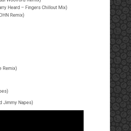
ry Heard – Fingers Chillout Mix)
SOHN Remix)
e Remix)
pes)
nd Jimmy Napes)