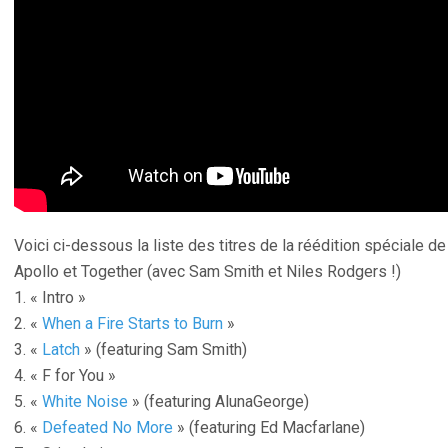
Voici ci-dessous la liste des titres de la réédition spéciale de 
Apollo et Together (avec Sam Smith et Niles Rodgers !)
1. « Intro »
2. «
When a Fire Starts to Burn
»
3. «
Latch
» (featuring Sam Smith)
4. « F for You »
5. «
White Noise
» (featuring AlunaGeorge)
6. «
Defeated No More
» (featuring Ed Macfarlane)