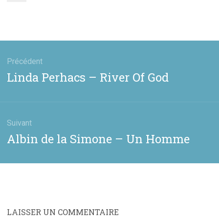
gation
Précédent
Article
Linda Perhacs – River Of God
cle
précédent
:
Suivant
Article
Albin de la Simone – Un Homme
suivant
:
LAISSER UN COMMENTAIRE