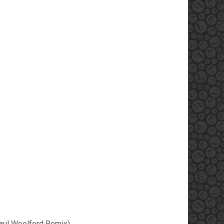
aul Woolford Remix)