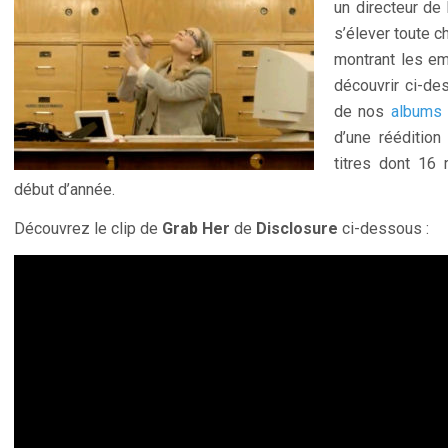
un directeur de
s’élever toute 
montrant les em
découvrir ci-d
de nos
albums 
d’une rééditio
titres dont 16
début d’année.
Découvrez le clip de
Grab Her
de
Disclosure
ci-dessous :