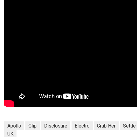
Apollo
Clip
Disclosure
Electro
Grab Her
Settle
UK