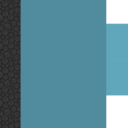
Navi
de
l’arti